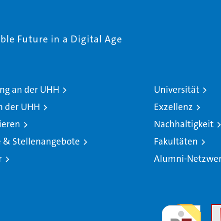
le Future in a Digital Age
ng an der UHH
Universität
n der UHH
Exzellenz
ieren
Nachhaltigkeit
e & Stellenangebote
Fakultäten
r
Alumni-Netzwe